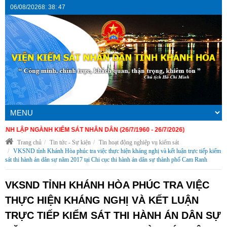
06/08/2026
8
:
38
:
47
P NGÀNH KIỂM SÁT NHÂN DÂN (26/7/1960 - 26/7/2026)
Trang chủ
Tin tức - Sự kiện
Tin hoạt động nghiệp vụ kiểm sát
VKSND tỉnh Khánh Hòa phúc tra việc thực hiện kháng nghị và kết luận trực tiếp kiểm
sát thi hành án dân sự năm 2017 tại Chi cục thi hành án dân sự thành phố Cam Ranh
VKSND TỈNH KHÁNH HÒA PHÚC TRA VIỆC
THỰC HIỆN KHÁNG NGHỊ VÀ KẾT LUẬN
TRỰC TIẾP KIỂM SÁT THI HÀNH ÁN DÂN SỰ