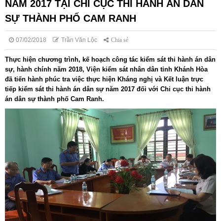
NĂM 2017 TẠI CHI CỤC THI HÀNH ÁN DÂN
SỰ THÀNH PHỐ CAM RANH
07/02/2018
Trần Văn Lộc
Chia sẻ
Thực hiện chương trình, kế hoạch công tác kiểm sát thi hành án dân
sự, hành chính năm 2018, Viện kiểm sát nhân dân tỉnh Khánh Hòa
đã tiến hành phúc tra việc thực hiện Kháng nghị và Kết luận trực
tiếp kiểm sát thi hành án dân sự năm 2017 đối với Chi cục thi hành
án dân sự thành phố Cam Ranh.