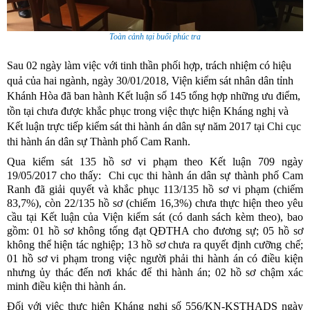
Toàn cảnh tại buổi phúc tra
Sau 02 ngày làm việc với tinh thần phối hợp, trách nhiệm có hiệu
quả của hai ngành, ngày 30/01/2018, Viện kiểm sát nhân dân tỉnh
Khánh Hòa đã ban hành Kết luận số 145 tổng hợp những ưu điểm,
tồn tại chưa được khắc phục trong việc
thực hiện Kháng nghị và
Kết luận trực tiếp kiểm sát thi hành án dân sự năm 2017 tại Chi cục
thi hành án dân sự Thành phố Cam Ranh.
Qua kiểm sát 135 hồ sơ vi phạm theo Kết luận 709 ngày
19/05/2017 cho thấy: Chi cục thi hành án dân sự thành phố Cam
Ranh đã giải quyết và khắc phục 113/135 hồ sơ vi phạm (chiếm
83,7%), còn 22/135 hồ sơ (chiếm 16,3%) chưa thực hiện theo yêu
cầu tại Kết luận của Viện kiểm sát (có danh sách kèm theo), bao
gồm: 01 hồ sơ không tống đạt QĐTHA cho đương sự; 05 hồ sơ
không thể hiện tác nghiệp; 13 hồ sơ chưa ra quyết định cưỡng chế;
01 hồ sơ vi phạm trong việc người phải thi hành án có điều kiện
nhưng ủy thác đến nơi khác đ
ể
thi hành án; 02 hồ sơ chậm xác
minh điều kiện thi hành án.
Đối với việc thực hiện Kháng nghị số 556/KN-KSTHADS ngày