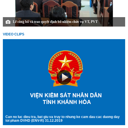
Lễ công bố và trao quyết định bổ nhiệm chức vụ VT, PVT
VIDEO CLIPS
Can no luc dieu tra, bat giu va truy to nhung ke cam dau cac duong day
toi pham DVHD (ENV-R) 31.12.2019