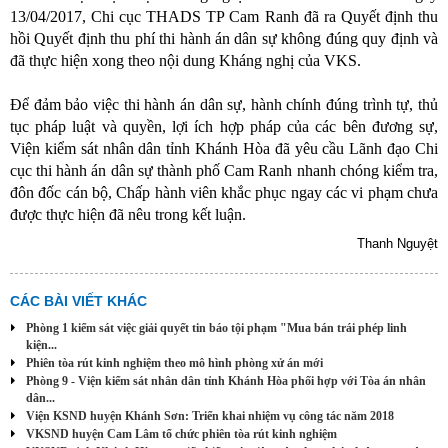
13/04/2017,
Chi cục THADS TP Cam Ranh đã ra Quyết định thu
hồi Quyết định thu phí thi hành án dân sự không đúng quy định và
đã thực hiện xong theo nội dung Kháng nghị của VKS.
Để đảm bảo việc thi hành án dân sự, hành chính đúng trình tự, thủ
tục pháp luật và quyền, lợi ích hợp pháp của các bên đương sự,
Viện kiểm sát nhân dân tỉnh Khánh Hòa đã yêu cầu Lãnh đạo Chi
cục thi hành án dân sự thành phố Cam Ranh nhanh chóng kiểm tra,
đôn đốc cán bộ, Chấp hành viên khắc phục ngay các vi phạm chưa
được thực hiện đã nêu trong kết luận.
Thanh Nguyệt
CÁC BÀI VIẾT KHÁC
Phòng 1 kiểm sát việc giải quyết tin báo tội phạm "Mua bán trái phép linh
kiện...
Phiên tòa rút kinh nghiệm theo mô hình phòng xử án mới
Phòng 9 - Viện kiểm sát nhân dân tỉnh Khánh Hòa phối hợp với Tòa án nhân
dân...
Viện KSND huyện Khánh Sơn: Triển khai nhiệm vụ công tác năm 2018
VKSND huyện Cam Lâm tổ chức phiên tòa rút kinh nghiệm