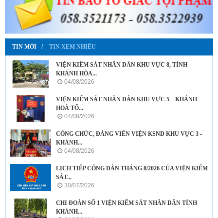
TIN MỚI
TIN XEM NHIỀU
VIỆN KIỂM SÁT NHÂN DÂN KHU VỰC 8, TỈNH
KHÁNH HÒA...
04/08/2026
VIỆN KIỂM SÁT NHÂN DÂN KHU VỰC 5 – KHÁNH
HOÀ TỔ...
04/08/2026
CÔNG CHỨC, ĐẢNG VIÊN VIỆN KSND KHU VỰC 3 -
KHÁNH...
04/08/2026
LỊCH TIẾP CÔNG DÂN THÁNG 8/2026 CỦA VIỆN KIỂM
SÁT...
30/07/2026
CHI ĐOÀN SỐ 1 VIỆN KIỂM SÁT NHÂN DÂN TỈNH
KHÁNH...