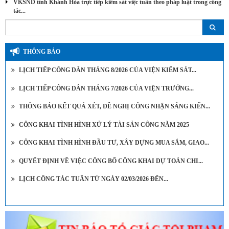
VKSND tỉnh Khánh Hòa trực tiếp kiểm sát việc tuân theo pháp luật trong công
tác...
THÔNG BÁO
LỊCH TIẾP CÔNG DÂN THÁNG 8/2026 CỦA VIỆN KIỂM SÁT...
LỊCH TIẾP CÔNG DÂN THÁNG 7/2026 CỦA VIỆN TRƯỞNG...
THÔNG BÁO KẾT QUẢ XÉT, ĐỀ NGHỊ CÔNG NHẬN SÁNG KIẾN...
CÔNG KHAI TÌNH HÌNH XỬ LÝ TÀI SẢN CÔNG NĂM 2025
CÔNG KHAI TÌNH HÌNH ĐẦU TƯ, XÂY DỰNG MUA SẮM, GIAO...
QUYẾT ĐỊNH VỀ VIỆC CÔNG BỐ CÔNG KHAI DỰ TOÁN CHI...
LỊCH CÔNG TÁC TUẦN TỪ NGÀY 02/03/2026 ĐẾN...