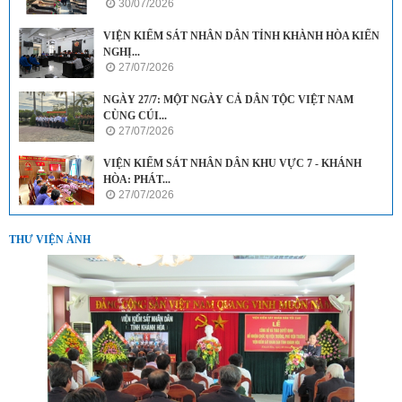
30/07/2026
VIỆN KIỂM SÁT NHÂN DÂN TỈNH KHÀNH HÒA KIẾN
NGHỊ...
27/07/2026
NGÀY 27/7: MỘT NGÀY CẢ DÂN TỘC VIỆT NAM
CÙNG CÚI...
27/07/2026
VIỆN KIỂM SÁT NHÂN DÂN KHU VỰC 7 - KHÁNH
HÒA: PHÁT...
27/07/2026
THƯ VIỆN ẢNH