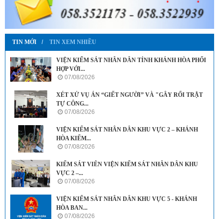
TIN MỚI
TIN XEM NHIỀU
VIỆN KIỂM SÁT NHÂN DÂN TỈNH KHÁNH HÒA PHỐI
HỢP VỚI...
07/08/2026
XÉT XỬ VỤ ÁN “GIẾT NGƯỜI” VÀ "GÂY RỐI TRẬT
TỰ CÔNG...
07/08/2026
VIỆN KIỂM SÁT NHÂN DÂN KHU VỰC 2 – KHÁNH
HÒA KIỂM...
07/08/2026
KIỂM SÁT VIÊN VIỆN KIỂM SÁT NHÂN DÂN KHU
VỰC 2 –...
07/08/2026
VIỆN KIỂM SÁT NHÂN DÂN KHU VỰC 5 - KHÁNH
HÒA BAN...
07/08/2026