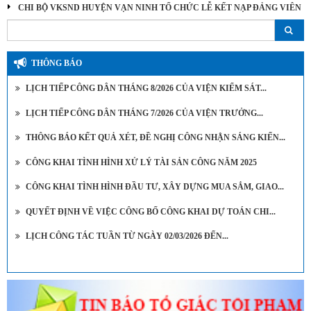
CHI BỘ VKSND HUYỆN VẠN NINH TỔ CHỨC LỄ KẾT NẠP ĐẢNG VIÊN
THÔNG BÁO
LỊCH TIẾP CÔNG DÂN THÁNG 8/2026 CỦA VIỆN KIỂM SÁT...
LỊCH TIẾP CÔNG DÂN THÁNG 7/2026 CỦA VIỆN TRƯỞNG...
THÔNG BÁO KẾT QUẢ XÉT, ĐỀ NGHỊ CÔNG NHẬN SÁNG KIẾN...
CÔNG KHAI TÌNH HÌNH XỬ LÝ TÀI SẢN CÔNG NĂM 2025
CÔNG KHAI TÌNH HÌNH ĐẦU TƯ, XÂY DỰNG MUA SẮM, GIAO...
QUYẾT ĐỊNH VỀ VIỆC CÔNG BỐ CÔNG KHAI DỰ TOÁN CHI...
LỊCH CÔNG TÁC TUẦN TỪ NGÀY 02/03/2026 ĐẾN...