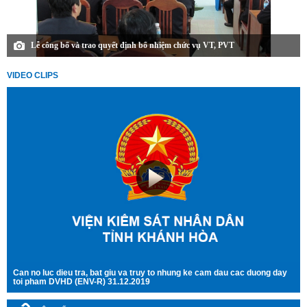
Lễ công bố và trao quyết định bổ nhiệm chức vụ VT, PVT
VIDEO CLIPS
Can no luc dieu tra, bat giu va truy to nhung ke cam dau cac duong day
toi pham DVHD (ENV-R) 31.12.2019