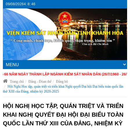
09/08/2026
4
:
8
:
47
ĂM NGÀY THÀNH LẬP NGÀNH KIỂM SÁT NHÂN DÂN (26/7/1960 - 26/7/2026)
Trang chủ
Đảng - Đòan thể
Đảng bộ
Hội Nghị Học tập, quán triệt và triển khai Nghị quyết Đại hội Đại biểu toàn quốc lần
thứ XIII của Đảng, nhiệm kỳ 2020-2025
HỘI NGHỊ HỌC TẬP, QUÁN TRIỆT VÀ TRIỂN
KHAI NGHỊ QUYẾT ĐẠI HỘI ĐẠI BIỂU TOÀN
QUỐC LẦN THỨ XIII CỦA ĐẢNG, NHIỆM KỲ