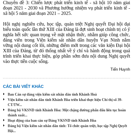
Chuyên đề 3: Chiến lược phát triển kinh tế - xã hội 10 năm giai
đoạn 2021 - 2030 và Phương hướng nhiệm vụ phát triển kinh tế -
xã hội 5 năm giai đoạn 2021 – 2025.
Hội nghị nghiên cứu, học tập, quán triệt Nghị quyết Đại hội đại
biểu toàn quốc lần thứ XIII của Đảng là đợt sinh hoạt chính trị có ý
nghĩa hết sức quan trọng về mặt nhận thức, nhằm giúp công chức,
đảng viên trong Viện kiểm sát nhân dân huyện Vạn Ninh nắm
vững nội dung cốt lõi, những điểm mới trong các văn kiện Đại hội
XIII của Đảng, từ đó thống nhất về ý chí và hành động trong quá
trình triển khai thực hiện, góp phần sớm đưa nội dung Nghị quyết
vào thực tiễn cuộc sống.
Tiến Huynh
CÁC BÀI VIẾT KHÁC
Ban Cán sự đảng viện kiểm sát nhân dân tỉnh Khánh Hoà
Viện kiểm sát nhân dân tỉnh Khánh Hòa triển khai thực hiện Chỉ thị số 39-
CT/TW...
Đảng bộ VKSND tỉnh Khánh Hòa: Một chặng đường phấn đấu liên tục hoàn
thành xuất...
Hoạt động của ban cán sự Đảng VKSND tỉnh Khánh Hòa
Đảng bộ Viện kiểm sát nhân dân tỉnh: Tổ chức quán triệt, học tập Nghị Quyết
Hội...