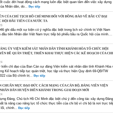
ốt cuộc đời hoạt động cách mạng luôn đặc biệt quan tâm đến việc xây dựng
ủa Nhân dân, do...
Đọc tiếp
N CỦA CHỦ TỊCH HỒ CHÍ MINH ĐỐI VỚI ĐỒNG BÀO VỀ BẦU CỬ ĐẠI
 HỘI ĐẦU TIÊN CỦA NƯỚC TA
26
46 ghi dấu một sự kiện có ý nghĩa đặc biệt trong lịch sử chính trị Việt Nam
ần đầu tiên Nhân dân Việt Nam trực tiếp bỏ phiếu bầu ra Quốc hội của mình....
ĐẢNG ỦY VIỆN KIỂM SÁT NHÂN DÂN TỈNH KHÁNH HÒA TỔ CHỨC HỘI
ÊN ĐỀ QUÁN TRIỆT, TRIỂN KHAI THỰC HIỆN CÁC KẾ HOẠCH CỦA CHI
24
 kiến chỉ đạo của Ban Cán sự đảng Viện kiểm sát nhân dân tỉnh Khánh Hòa 
ng Kế hoạch tiếp tục quán triệt, học tập và thực hiện Quy định 69-QĐ/TW
022 của Bộ chính trị...
Đọc tiếp
N CHUẨN MỰC ĐẠO ĐỨC CÁCH MẠNG CỦA CÁN BỘ, ĐẢNG VIÊN VIỆN
 NHÂN DÂN HUYỆN DIÊN KHÁNH TRONG GIAI ĐOẠN MỚI
24
ựng Đảng, Chủ tịch Hồ Chí Minh đặc biệt chú ý đến công tác xây dựng Đảng
ất là nâng cao năng lực tổ chức thực tiễn của chi bộ vì chi bộ là nơi trực tiế
lối, chính...
Đọc tiếp