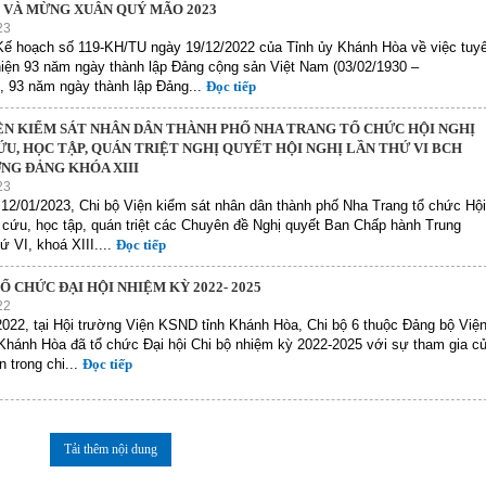
3) VÀ MỪNG XUÂN QUÝ MÃO 2023
23
Kế hoạch số 119-KH/TU ngày 19/12/2022 của Tỉnh ủy Khánh Hòa về việc tuy
niện 93 năm ngày thành lập Đảng cộng sản Việt Nam (03/02/1930 –
, 93 năm ngày thành lập Đảng...
Đọc tiếp
IỆN KIỂM SÁT NHÂN DÂN THÀNH PHỐ NHA TRANG TỔ CHỨC HỘI NGHỊ
U, HỌC TẬP, QUÁN TRIỆT NGHỊ QUYẾT HỘI NGHỊ LẦN THỨ VI BCH
NG ĐẢNG KHÓA XIII
23
12/01/2023, Chi bộ Viện kiểm sát nhân dân thành phố Nha Trang tổ chức Hội
 cứu, học tập, quán triệt các Chuyên đề Nghị quyết Ban Chấp hành Trung
ứ VI, khoá XIII....
Đọc tiếp
TỔ CHỨC ĐẠI HỘI NHIỆM KỲ 2022- 2025
22
022, tại Hội trường Viện KSND tỉnh Khánh Hòa, Chi bộ 6 thuộc Đảng bộ Việ
hánh Hòa đã tổ chức Đại hội Chi bộ nhiệm kỳ 2022-2025 với sự tham gia c
n trong chi...
Đọc tiếp
Tải thêm nội dung