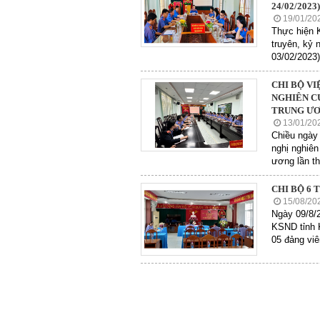
24/02/202
19/01/20
Thực hiện 
truyên, kỷ 
03/02/2023)
CHI BỘ V
NGHIÊN CỨ
TRUNG ƯƠ
13/01/20
Chiều ngày 
nghị nghiên
ương lần th
CHI BỘ 6 
15/08/20
Ngày 09/8/2
KSND tỉnh K
05 đảng viê