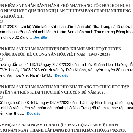
IỆN KIỂM SÁT NHÂN DÂN THÀNH PHỐ NHA TRANG TỔ CHỨC HỘI NGHỊ
O NHANH KẾT QUẢ HỘI NGHỊ LẦN THỨ TÁM BAN CHẤP HÀNH TRUNG
G KHOÁ XIII
23
8/10/2023, chi bộ Viện kiểm sát nhân dân thành phố Nha Trang đã tổ chức h
báo nhanh kết quả hội nghị lần thứ tám Ban chấp hành Trung ương Đảng kho
i nghị có 32 đảng...
Đọc tiếp
IỆN KIỂM SÁT NHÂN DÂN HUYỆN DIÊN KHÁNH SINH HOẠT TUYÊN
 NĂM RA ĐỜI 'ĐỀ CƯƠNG VĂN HÓA VIỆT NAM' (1943 - 2023)
23
Hướng dẫn số 41-HD/TU ngày 28/02/2023 của Tỉnh ủy Khánh Hòa, Hướng dẫ
TVHU ngày 10/03/2023 của Huyện ủy Diên Khánh, về tuyên truyền 80 năm r
ơng Văn hóa Việt Nam” (1943...
Đọc tiếp
IỆN KIỂM SÁT NHÂN DÂN THÀNH PHỐ NHA TRANG TỔ CHỨC HỌC TẬP,
UYỀN VÀ TRIỂN KHAI THỰC HIỆN CHUYÊN ĐỀ NĂM 2023
23
Kế hoạch số 89-KH/TU, ngày 06/02/2023 của Thành uỷ Nha Trang, chiều ngà
 chi bộ Viện kiểm sát nhân dân thành phố Nha Trang đã tổ chức học tập, tuy
iển khai thực...
Đọc tiếp
KỶ NIỆM 93 NĂM NGÀY THÀNH LẬP ĐẢNG CỘNG SẢN VIỆT NAM
30), 93 NĂM NGÀY THÀNH LẬP ĐẢNG BỘ TỈNH KHÁNH HÒA (24/02/1930 –