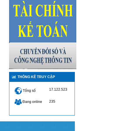
THÔNG KÊ TRUY CẬP
17.122.523
Tổng số
235
Đang online