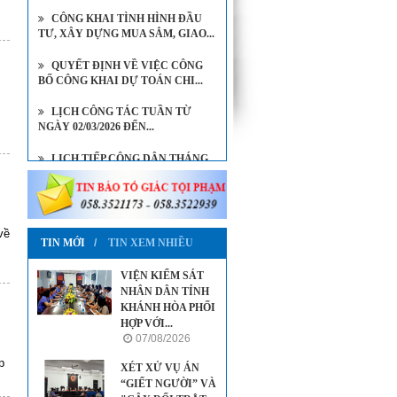
CÔNG KHAI TÌNH HÌNH ĐẦU
TƯ, XÂY DỰNG MUA SẮM, GIAO...
QUYẾT ĐỊNH VỀ VIỆC CÔNG
BỐ CÔNG KHAI DỰ TOÁN CHI...
LỊCH CÔNG TÁC TUẦN TỪ
NGÀY 02/03/2026 ĐẾN...
LỊCH TIẾP CÔNG DÂN THÁNG
8/2026 CỦA VIỆN KIỂM SÁT...
LỊCH TIẾP CÔNG DÂN THÁNG
7/2026 CỦA VIỆN TRƯỞNG...
về
TIN MỚI
TIN XEM NHIỀU
VIỆN KIỂM SÁT
NHÂN DÂN TỈNH
KHÁNH HÒA PHỐI
HỢP VỚI...
07/08/2026
p
XÉT XỬ VỤ ÁN
“GIẾT NGƯỜI” VÀ