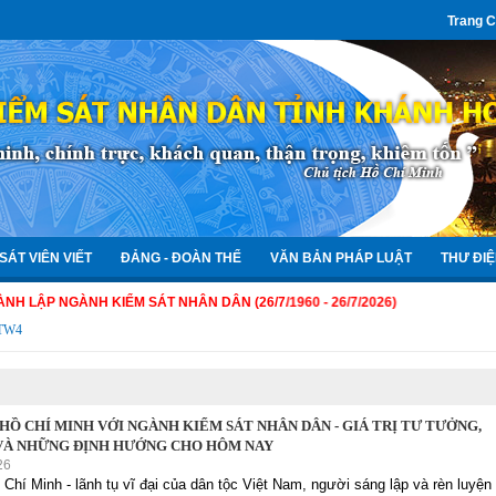
Trang 
SÁT VIÊN VIẾT
ĐẢNG - ĐOÀN THỂ
VĂN BẢN PHÁP LUẬT
THƯ ĐIỆ
GÀNH KIỂM SÁT NHÂN DÂN (26/7/1960 - 26/7/2026)
QTW4
HỒ CHÍ MINH VỚI NGÀNH KIỂM SÁT NHÂN DÂN - GIÁ TRỊ TƯ TƯỞNG,
VÀ NHỮNG ĐỊNH HƯỚNG CHO HÔM NAY
26
 Chí Minh - lãnh tụ vĩ đại của dân tộc Việt Nam, người sáng lập và rèn luyện