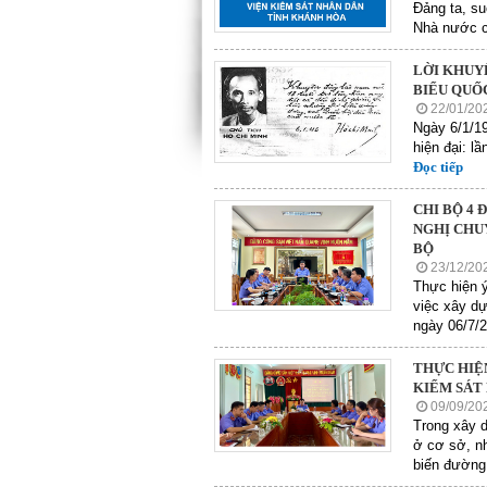
Đảng ta, su
Nhà nước c
LỜI KHUYÊ
BIỂU QUỐC
22/01/20
Ngày 6/1/19
hiện đại: l
Đọc tiếp
CHI BỘ 4 
NGHỊ CHUY
BỘ
23/12/20
Thực hiện ý
việc xây dự
ngày 06/7/2
THỰC HIỆ
KIỂM SÁT
09/09/20
Trong xây d
ở cơ sở, nh
biến đường 