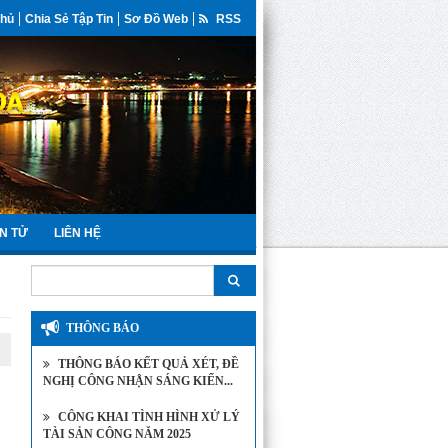
Chủ
Chia Sẻ Tập Tin
Sơ Đồ Web
RSS
N TỬ
LIÊN HỆ
THÔNG BÁO
THÔNG BÁO KẾT QUẢ XÉT, ĐỀ
NGHỊ CÔNG NHẬN SÁNG KIẾN...
CÔNG KHAI TÌNH HÌNH XỬ LÝ
TÀI SẢN CÔNG NĂM 2025