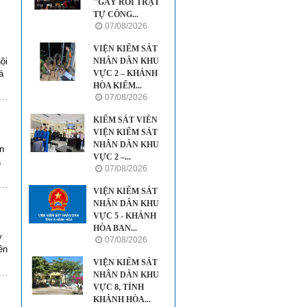
"GÂY RỐI TRẬT
TỰ CÔNG...
07/08/2026
VIỆN KIỂM SÁT
NHÂN DÂN KHU
ội
VỰC 2 – KHÁNH
á
HÒA KIỂM...
07/08/2026
KIỂM SÁT VIÊN
VIỆN KIỂM SÁT
NHÂN DÂN KHU
n
VỰC 2 –...
a
07/08/2026
VIỆN KIỂM SÁT
NHÂN DÂN KHU
VỰC 5 - KHÁNH
HÒA BAN...
y
07/08/2026
ên
VIỆN KIỂM SÁT
NHÂN DÂN KHU
VỰC 8, TỈNH
KHÁNH HÒA...