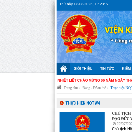
Thứ bảy
,
08/08/2026
,
11
:
23
:
51
GIỚI THIỆU
TIN TỨC
KIỂM 
NHIỆT LIỆT CHÀO MỪNG 66 NĂM NGÀY THÀNH LẬP N
Trang chủ
Đảng - Đòan thể
Thực hiện N
THỰC HIỆN NQTW4
CHỦ TỊCH 
ĐẠO ĐỨC 
22/07/20
Chủ tịch Hồ