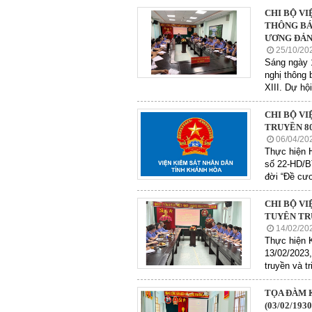
CHI BỘ V
THÔNG BÁ
ƯƠNG ĐẢN
25/10/20
Sáng ngày 1
nghị thông 
XIII. Dự hộ
CHI BỘ V
TRUYỀN 80
06/04/20
Thực hiện 
số 22-HD/B
đời “Đề cư
CHI BỘ V
TUYÊN TR
14/02/20
Thực hiện 
13/02/2023,
truyền và tr
TỌA ĐÀM 
(03/02/19