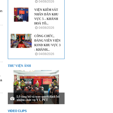
04/08/2026
VIỆN KIỂM SÁT
ên
NHÂN DÂN KHU
VỰC 5 – KHÁNH
HOÀ TỔ...
04/08/2026
CÔNG CHỨC,
ĐẢNG VIÊN VIỆN
KSND KHU VỰC 3
- KHÁNH...
04/08/2026
THƯ VIỆN ẢNH
n
ủa
Lễ công bố và trao quyết định bổ
nhiệm chức vụ VT, PVT
VIDEO CLIPS