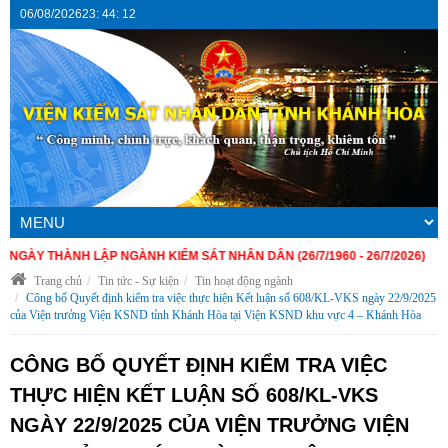
06/08/2026
23
:
44
:
12
 THÀNH LẬP NGÀNH KIỂM SÁT NHÂN DÂN (26/7/1960 - 26/7/2026)
Trang chủ
Tin tức - Sự kiện
Tin hoạt động ngành
Công bố Quyết định kiểm tra việc thực hiện Kết luận số 608/KL-VKS ngày 22/9/2025
của Viện trưởng Viện KSND tỉnh Khánh Hòa tại Viện KSND khu vực 4 – Khánh Hòa
CÔNG BỐ QUYẾT ĐỊNH KIỂM TRA VIỆC
THỰC HIỆN KẾT LUẬN SỐ 608/KL-VKS
NGÀY 22/9/2025 CỦA VIỆN TRƯỞNG VIỆN