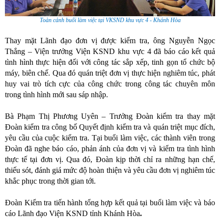
Toàn cảnh buổi làm việc tại VKSND khu vực 4 - Khánh Hòa
Thay mặt Lãnh đạo đơn vị được
kiểm
tra, ông Nguyễ
n Ngọc
Thắng
– Viện trưởng V
iện
KSND khu vực
4
đã báo cáo
kết quả
tình hình thực hiện đối với công tác sắp xếp, tinh gọn tổ chức bộ
máy, biên chế. Qua đó quán triệt đơn vị thực hiện nghiêm túc, phát
huy vai trò tích cực của công chức trong công tác chuyên môn
trong tình hình mới sau sáp nhập.
Bà Phạm Thị Phương Uyên – Trưởng Đoàn
kiểm
tra thay mặt
Đoàn kiểm tra công bố Quyết định kiểm tra và quán triệt mục đích,
yêu cầu của cuộc kiểm tra.
Tại buổi làm việc,
các thành viên trong
Đ
oàn
đã
nghe báo cáo, phản ánh của đơn vị và kiểm tra tình hình
thực tế tại đơn vị
.
Q
ua đó
, Đoàn kịp thời
chỉ ra những hạn chế,
thiếu sót
, đánh giá
mức độ hoàn thiện
và yêu cầu đơn vị nghiêm túc
khắc phục trong thời gian tới.
Đoàn
Kiểm
tra tiến hành tổng hợp
kết quả tại buổi làm việc và
báo
cáo Lãnh đạo Viện
KSND
tỉnh
Khánh Hòa
.