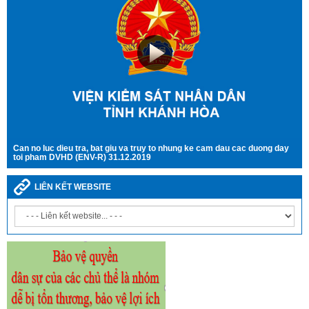
Can no luc dieu tra, bat giu va truy to nhung ke cam dau cac duong day
toi pham DVHD (ENV-R) 31.12.2019
LIÊN KẾT WEBSITE