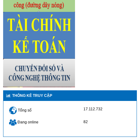
THÔNG KÊ TRUY CẬP
17.112.732
Tổng số
82
Đang online