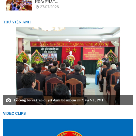
HÒA: PHÁT...
27/07/2026
THƯ VIỆN ẢNH
Lễ công bố và trao quyết định bổ nhiệm chức vụ VT, PVT
VIDEO CLIPS