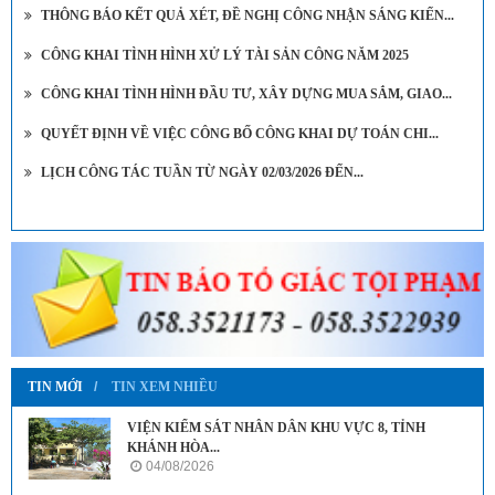
THÔNG BÁO KẾT QUẢ XÉT, ĐỀ NGHỊ CÔNG NHẬN SÁNG KIẾN...
CÔNG KHAI TÌNH HÌNH XỬ LÝ TÀI SẢN CÔNG NĂM 2025
CÔNG KHAI TÌNH HÌNH ĐẦU TƯ, XÂY DỰNG MUA SẮM, GIAO...
QUYẾT ĐỊNH VỀ VIỆC CÔNG BỐ CÔNG KHAI DỰ TOÁN CHI...
LỊCH CÔNG TÁC TUẦN TỪ NGÀY 02/03/2026 ĐẾN...
TIN MỚI
TIN XEM NHIỀU
VIỆN KIỂM SÁT NHÂN DÂN KHU VỰC 8, TỈNH
KHÁNH HÒA...
04/08/2026