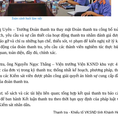
Toàn cảnh buổi làm việc
g Uyên – Trưởng Đoàn thanh tra thay mặt Đoàn thanh tra công bố to
ch, yêu cầu và sự cần thiết của hoạt động thanh tra
nhằm đánh giá đư
o gỡ và chỉ ra những hạn chế, thiếu sót, vi phạm để kiến nghị xử lý k
ạt động của đoàn thanh tra, yêu cầu các thành viên nghiêm túc thực
hi
uan, toàn diện, đầy đủ, chính xác.
tra, ông Nguyễ
n Ngọc Thắng
– Viện trưởng V
iện
KSND khu vực
4
ác
của đơn vị trong kỳ thanh tra; thống nhất kế hoạch, phương pháp, th
ầu các Kiểm sát viên được phân công giải quyết án hình sự cung cấp đ
của đoàn thanh tra.
, sổ sách và các tài liệu liên quan; tổng hợp
kết quả
thanh tra báo c
để ban hành Kết luận thanh tra theo thời hạn quy định của pháp luật 
 Kiểm sát nhân dân
.
Thanh tra - Khiếu tố VKSND tỉnh Khánh H