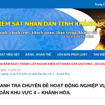
Trang 
SÁT VIÊN VIẾT
ĐẢNG - ĐOÀN THỂ
VĂN BẢN PHÁP LUẬT
THƯ ĐIỆ
ÀY THÀNH LẬP NGÀNH KIỂM SÁT NHÂN DÂN (26/7/1960 - 26/7/2026)
nghiệp vụ kiểm sát
 nghiệp vụ tại Viện kiểm sát nhân dân khu vực 4 – Khánh Hòa.
ANH TRA CHUYÊN ĐỀ HOẠT ĐỘNG NGHIỆP V
 DÂN KHU VỰC 4 – KHÁNH HÒA.