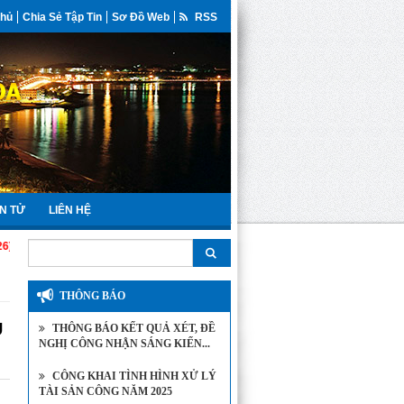
Chủ
Chia Sẻ Tập Tin
Sơ Đồ Web
RSS
N TỬ
LIÊN HỆ
THÔNG BÁO
Ụ
THÔNG BÁO KẾT QUẢ XÉT, ĐỀ
NGHỊ CÔNG NHẬN SÁNG KIẾN...
CÔNG KHAI TÌNH HÌNH XỬ LÝ
TÀI SẢN CÔNG NĂM 2025