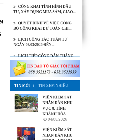
CÔNG KHAI TÌNH HÌNH ĐẦU
TƯ, XÂY DỰNG MUA SẮM, GIAO...
ới
QUYẾT ĐỊNH VỀ VIỆC CÔNG
BỐ CÔNG KHAI DỰ TOÁN CHI...
ổ
LỊCH CÔNG TÁC TUẦN TỪ
NGÀY 02/03/2026 ĐẾN...
LỊCH TIẾP CÔNG DÂN THÁNG
8/2026 CỦA VIỆN KIỂM SÁT...
LỊCH TIẾP CÔNG DÂN THÁNG
7/2026 CỦA VIỆN TRƯỞNG...
TIN MỚI
TIN XEM NHIỀU
VIỆN KIỂM SÁT
NHÂN DÂN KHU
VỰC 8, TỈNH
KHÁNH HÒA...
04/08/2026
VIỆN KIỂM SÁT
NHÂN DÂN KHU