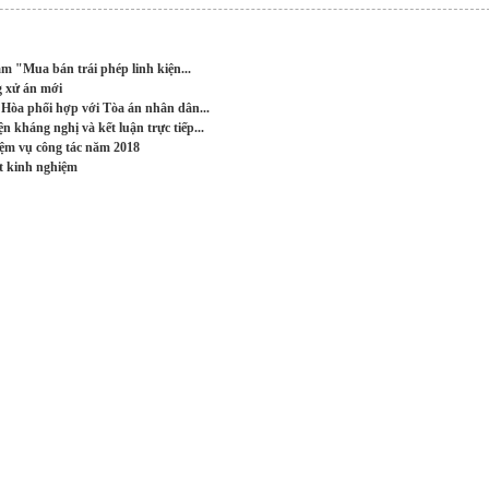
hạm "Mua bán trái phép linh kiện...
g xử án mới
 Hòa phối hợp với Tòa án nhân dân...
 kháng nghị và kết luận trực tiếp...
ệm vụ công tác năm 2018
t kinh nghiệm