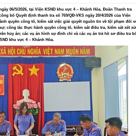
ngày 06/5/2026, tại Viện KSND khu vực 4 – Khánh Hòa, Đoàn Thanh tra
công bố Quyết định thanh tra số 769/QĐ-VKS ngày 20/4/2026 của Viện
nh quyền công tố, kiểm sát việc giải quyết nguồn tin về tội phạm đối v
ự; công tác thực hành quyền công tố, kiểm sát điều tra, kiểm sát xét xử
rên hủy án; các vụ án hình sự đình chỉ và các vụ án trả hồ sơ điều tra b
 KSND khu vực 4 – Khánh Hòa.