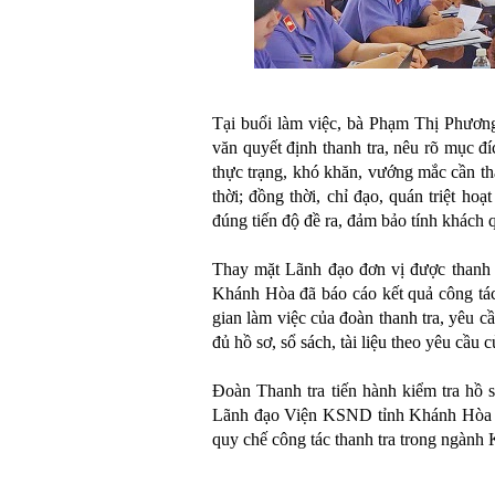
Tại buổi làm việc, bà Phạm Thị Phươn
văn quyết định thanh tra, nêu rõ mục đí
thực trạng, khó khăn, vướng mắc cần thá
thời
; đồng thời, chỉ đạo, quán triệt ho
đúng tiến độ đề ra, đảm bảo tính khách q
Thay mặt Lãnh đạo đơn vị được thanh 
Khánh Hòa
đã báo cáo kết quả
công t
gian làm việc của đoàn thanh tra, yêu c
đủ hồ sơ, sổ sách, tài liệu theo yêu cầu 
Đoàn Thanh tra tiến hành kiểm tra hồ sơ
Lãnh đạo Viện
KSND
tỉnh
Khánh Hòa
quy chế công tác thanh tra trong ngành