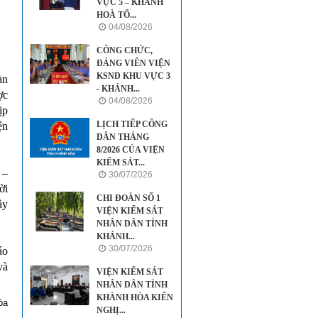
VỰC 5 – KHÁNH
HOÀ TỔ...
04/08/2026
CÔNG CHỨC,
ĐẢNG VIÊN VIỆN
KSND KHU VỰC 3
àn
- KHÁNH...
ợc
04/08/2026
ịp
LỊCH TIẾP CÔNG
ện
DÂN THÁNG
8/2026 CỦA VIỆN
KIỂM SÁT...
 –
30/07/2026
ời
CHI ĐOÀN SỐ 1
ầy
VIỆN KIỂM SÁT
NHÂN DÂN TỈNH
KHÁNH...
30/07/2026
áo
và
VIỆN KIỂM SÁT
NHÂN DÂN TỈNH
KHÀNH HÒA KIẾN
òa
NGHỊ...