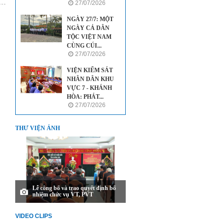
27/07/2026
NGÀY 27/7: MỘT
NGÀY CẢ DÂN
TỘC VIỆT NAM
CÙNG CÚI...
27/07/2026
VIỆN KIỂM SÁT
NHÂN DÂN KHU
VỰC 7 - KHÁNH
HÒA: PHÁT...
27/07/2026
THƯ VIỆN ẢNH
Lễ công bố và trao quyết định bổ
nhiệm chức vụ VT, PVT
VIDEO CLIPS