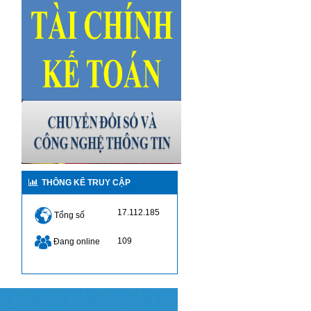
THÔNG KÊ TRUY CẬP
17.112.185
Tổng số
109
Đang online