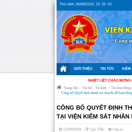
Thứ năm
,
06/08/2026
,
20
:
35
:
44
GIỚI THIỆU
TIN TỨC
KIỂM 
NHIỆT LIỆT CHÀO MỪNG 66 NĂM NG
Trang chủ
Tin tức - Sự kiện
Tin hoạt động 
Công bố Quyết định thanh tra chuyên đề hoạt động
CÔNG BỐ QUYẾT ĐỊNH TH
TẠI VIỆN KIỂM SÁT NHÂN
11/05/2026
Lộc Trần
Chia sẻ