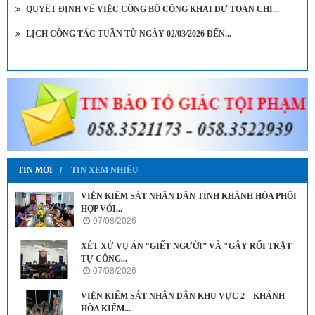
QUYẾT ĐỊNH VỀ VIỆC CÔNG BỐ CÔNG KHAI DỰ TOÁN CHI...
LỊCH CÔNG TÁC TUẦN TỪ NGÀY 02/03/2026 ĐẾN...
TIN MỚI
TIN XEM NHIỀU
VIỆN KIỂM SÁT NHÂN DÂN TỈNH KHÁNH HÒA PHỐI
HỢP VỚI...
07/08/2026
XÉT XỬ VỤ ÁN “GIẾT NGƯỜI” VÀ "GÂY RỐI TRẬT
TỰ CÔNG...
07/08/2026
VIỆN KIỂM SÁT NHÂN DÂN KHU VỰC 2 – KHÁNH
HÒA KIỂM...