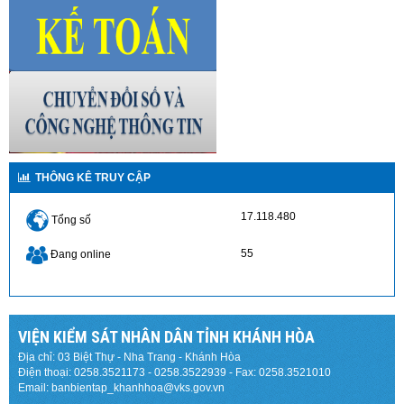
THÔNG KÊ TRUY CẬP
17.118.480
Tổng số
55
Đang online
VIỆN KIỂM SÁT NHÂN DÂN TỈNH KHÁNH HÒA
Địa chỉ: 03 Biệt Thự - Nha Trang - Khánh Hòa
Điện thoại: 0258.3521173 - 0258.3522939 - Fax: 0258.3521010
Email: banbientap_khanhhoa@vks.gov.vn