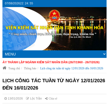
07/08/2026
22
:
24
:
55
 THÀNH LẬP NGÀNH KIỂM SÁT NHÂN DÂN (26/7/1960 - 26/7/2026)
Trang chủ
Thông báo
Lịch công tác tuần từ ngày 12/01/2026 đến 16/01/2026
LỊCH CÔNG TÁC TUẦN TỪ NGÀY 12/01/2026
ĐẾN 16/01/2026
13/01/2026
Lộc Trần
Chia sẻ