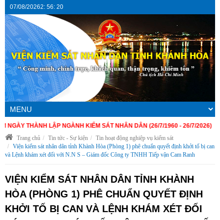
07/08/2026
2
:
56
:
20
 THÀNH LẬP NGÀNH KIỂM SÁT NHÂN DÂN (26/7/1960 - 26/7/2026)
Trang chủ
Tin tức - Sự kiện
Tin hoạt động nghiệp vụ kiểm sát
Viện kiểm sát nhân dân tỉnh Khành Hòa (Phòng 1) phê chuẩn quyết định khởi tố bị can
và Lệnh khám xét đối với N.N S – Giám đốc Công ty TNHH Tiếp vận Cam Ranh
VIỆN KIỂM SÁT NHÂN DÂN TỈNH KHÀNH
HÒA (PHÒNG 1) PHÊ CHUẨN QUYẾT ĐỊNH
KHỞI TỐ BỊ CAN VÀ LỆNH KHÁM XÉT ĐỐI