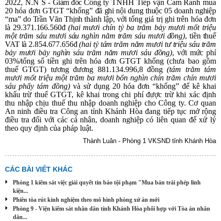
2022, N.N S -
Giám đốc
Công ty TNHH Tiếp vận Cam Ranh
mua
20 hóa đơn GTGT “khống”
đã ghi nội dung thuộc 05 doanh nghiệp
“ma” do Trần Văn Thịnh thành lập
, với tổng giá trị ghi trên hóa đơn
là 29.371.166.560đ
(hai mươi chín tỷ ba trăm bảy mươi mốt triệu
một trăm sáu mươi sáu nghìn năm trăm sáu mươi đồng)
, tiền thuế
VAT là 2.854.677.656đ
(hai tỷ tám trăm năm mươi tư triệu sáu trăm
bảy mươi bảy nghìn sáu trăm năm mươi sáu đồng)
, với mức phí
03%/tổng
số tiền ghi trên hóa đơn GTGT khống (chưa bao gồm
thuế GTGT) tương đương 881.134.996,8 đồng
(tám trăm tám
mươi mốt triệu một trăm ba mươi bốn nghìn chín trăm chín mươi
sáu phẩy tám đồng)
và sử dụng 20 hóa đơn “khống” để kê khai
khấu trừ thuế GTGT, kê khai trong chi phí được trừ khi xác định
thu nhập chịu thuế thu nhập doanh nghiệp cho Công ty. Cơ quan
An ninh điều tra Công an tỉnh Khánh Hòa đang tiếp tục mở rộng
điều tra đối với các cá nhân, doanh nghiệp có liên quan để xử lý
theo quy định của pháp luật.
Thành Luân - Phòng 1 VKSND tỉnh Khánh Hòa
CÁC BÀI VIẾT KHÁC
Phòng 1 kiểm sát việc giải quyết tin báo tội phạm "Mua bán trái phép linh
kiện...
Phiên tòa rút kinh nghiệm theo mô hình phòng xử án mới
Phòng 9 - Viện kiểm sát nhân dân tỉnh Khánh Hòa phối hợp với Tòa án nhân
dân...