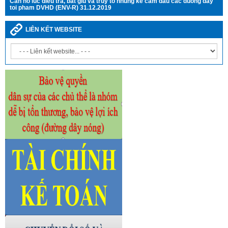
Can no luc dieu tra, bat giu va truy to nhung ke cam dau cac duong day
toi pham DVHD (ENV-R) 31.12.2019
LIÊN KẾT WEBSITE