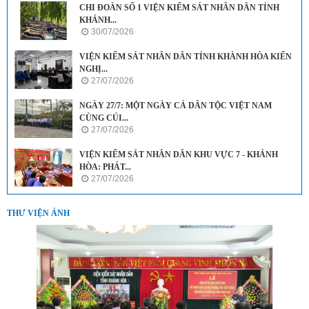
CHI ĐOÀN SỐ 1 VIỆN KIỂM SÁT NHÂN DÂN TỈNH
KHÁNH...
30/07/2026
VIỆN KIỂM SÁT NHÂN DÂN TỈNH KHÀNH HÒA KIẾN
NGHỊ...
27/07/2026
NGÀY 27/7: MỘT NGÀY CẢ DÂN TỘC VIỆT NAM
CÙNG CÚI...
27/07/2026
VIỆN KIỂM SÁT NHÂN DÂN KHU VỰC 7 - KHÁNH
HÒA: PHÁT...
27/07/2026
THƯ VIỆN ẢNH