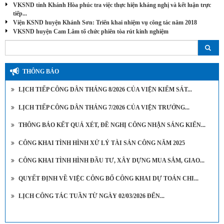
VKSND tỉnh Khánh Hòa phúc tra việc thực hiện kháng nghị và kết luận trực
tiếp...
Viện KSND huyện Khánh Sơn: Triển khai nhiệm vụ công tác năm 2018
VKSND huyện Cam Lâm tổ chức phiên tòa rút kinh nghiệm
THÔNG BÁO
LỊCH TIẾP CÔNG DÂN THÁNG 8/2026 CỦA VIỆN KIỂM SÁT...
LỊCH TIẾP CÔNG DÂN THÁNG 7/2026 CỦA VIỆN TRƯỞNG...
THÔNG BÁO KẾT QUẢ XÉT, ĐỀ NGHỊ CÔNG NHẬN SÁNG KIẾN...
CÔNG KHAI TÌNH HÌNH XỬ LÝ TÀI SẢN CÔNG NĂM 2025
CÔNG KHAI TÌNH HÌNH ĐẦU TƯ, XÂY DỰNG MUA SẮM, GIAO...
QUYẾT ĐỊNH VỀ VIỆC CÔNG BỐ CÔNG KHAI DỰ TOÁN CHI...
LỊCH CÔNG TÁC TUẦN TỪ NGÀY 02/03/2026 ĐẾN...