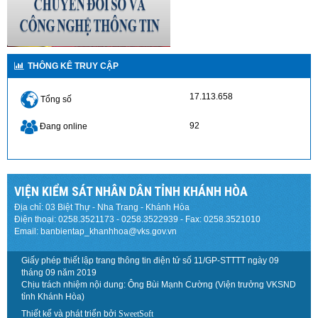
THÔNG KÊ TRUY CẬP
17.113.658
Tổng số
92
Đang online
VIỆN KIỂM SÁT NHÂN DÂN TỈNH KHÁNH HÒA
Địa chỉ: 03 Biệt Thự - Nha Trang - Khánh Hòa
Điện thoại: 0258.3521173 - 0258.3522939 - Fax: 0258.3521010
Email: banbientap_khanhhoa@vks.gov.vn
Giấy phép thiết lập trang thông tin điện tử số 11/GP-STTTT ngày 09
tháng 09 năm 2019
Chịu trách nhiệm nội dung: Ông Bùi Mạnh Cường (Viện trưởng VKSND
tỉnh Khánh Hòa)
Thiết kế và phát triển bởi
SweetSoft