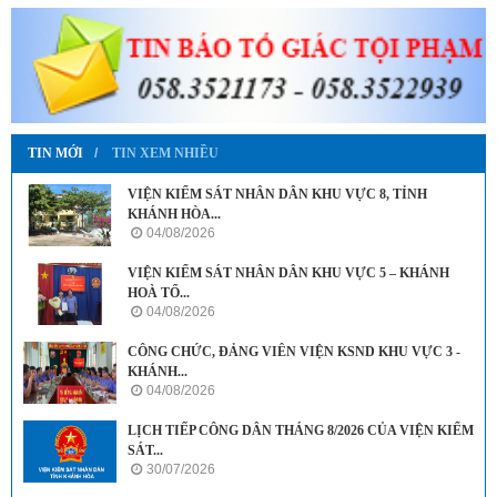
TIN MỚI
TIN XEM NHIỀU
VIỆN KIỂM SÁT NHÂN DÂN KHU VỰC 8, TỈNH
KHÁNH HÒA...
04/08/2026
VIỆN KIỂM SÁT NHÂN DÂN KHU VỰC 5 – KHÁNH
HOÀ TỔ...
04/08/2026
CÔNG CHỨC, ĐẢNG VIÊN VIỆN KSND KHU VỰC 3 -
KHÁNH...
04/08/2026
LỊCH TIẾP CÔNG DÂN THÁNG 8/2026 CỦA VIỆN KIỂM
SÁT...
30/07/2026