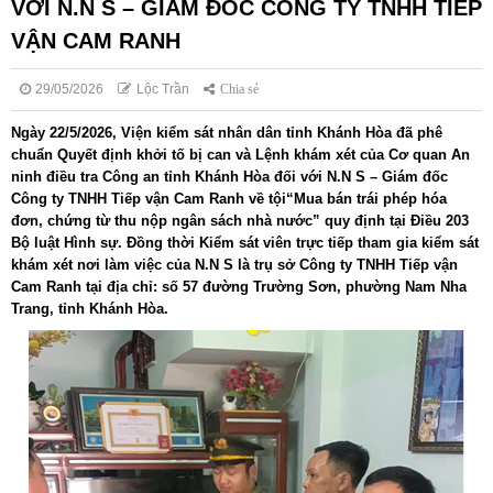
VỚI N.N S – GIÁM ĐỐC CÔNG TY TNHH TIẾP
VẬN CAM RANH
29/05/2026
Lộc Trần
Chia sẻ
Ngày 22/5/2026, Viện kiểm sát nhân dân tỉnh Khánh Hòa đã phê
chuẩn Quyết định khởi tố bị can và Lệnh khám xét của Cơ quan An
ninh điều tra Công an tỉnh Khánh Hòa đối với N.N S – Giám đốc
Công ty TNHH Tiếp vận Cam Ranh về tội“Mua bán trái phép hóa
đơn, chứng từ thu nộp ngân sách nhà nước” quy định tại Điều 203
Bộ luật Hình sự. Đồng thời Kiểm sát viên trực tiếp tham gia kiểm sát
khám xét nơi làm việc của N.N S là trụ sở Công ty TNHH Tiếp vận
Cam Ranh tại địa chỉ: số 57 đường Trường Sơn, phường Nam Nha
Trang, tỉnh Khánh Hòa.