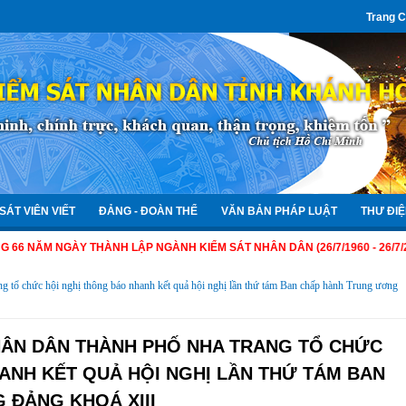
Trang 
SÁT VIÊN VIẾT
ĐẢNG - ĐOÀN THỂ
VĂN BẢN PHÁP LUẬT
THƯ ĐIỆ
NGÀY THÀNH LẬP NGÀNH KIỂM SÁT NHÂN DÂN (26/7/1960 - 26/7/2026)
g tổ chức hội nghị thông báo nhanh kết quả hội nghị lần thứ tám Ban chấp hành Trung ương
NHÂN DÂN THÀNH PHỐ NHA TRANG TỔ CHỨC
ANH KẾT QUẢ HỘI NGHỊ LẦN THỨ TÁM BAN
 ĐẢNG KHOÁ XIII