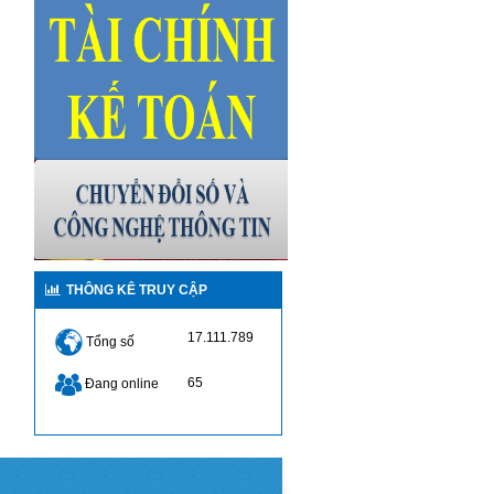
THÔNG KÊ TRUY CẬP
17.111.789
Tổng số
65
Đang online