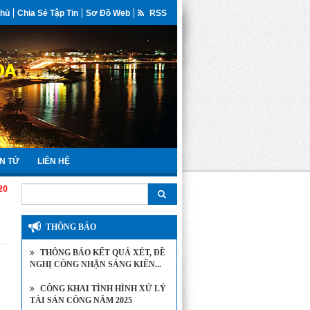
Chủ
Chia Sẻ Tập Tin
Sơ Đồ Web
RSS
N TỬ
LIÊN HỆ
THÔNG BÁO
THÔNG BÁO KẾT QUẢ XÉT, ĐỀ
NGHỊ CÔNG NHẬN SÁNG KIẾN...
CÔNG KHAI TÌNH HÌNH XỬ LÝ
TÀI SẢN CÔNG NĂM 2025