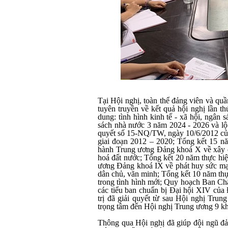
Tại Hội nghị, toàn thể đảng viên và qu
tuyên truyền về kết quả hội nghị lần 
dung:
tình hình kinh tế - xã hội, ngân
sách nhà nước 3 năm 2024 - 2026 và lộ 
quyết số 15-NQ/TW, ngày 10/6/2012 của
giai đoạn 2012 – 2020; Tổng kết 15 
hành Trung ương Đảng khoá X về xây dự
hoá đất nước; Tổng kết 20 năm thực h
ương Đảng khoá IX về phát huy sức mạn
dân chủ, văn minh; Tổng kết 10 năm th
trong tình hình mới; Quy hoạch Ban C
các tiểu ban chuẩn bị Đại hội XIV của
trị đã giải quyết từ sau Hội nghị Tr
trọng tâm đến Hội nghị Trung ương 9 kh
Thông qua Hội nghị đã giúp đội ngũ đả