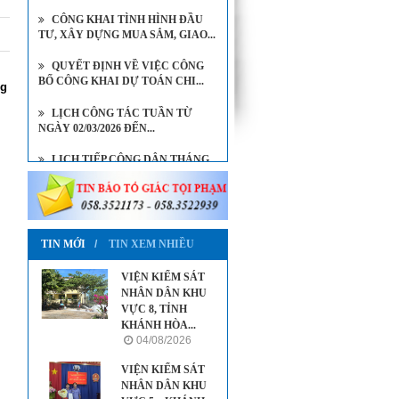
CÔNG KHAI TÌNH HÌNH ĐẦU
TƯ, XÂY DỰNG MUA SẮM, GIAO...
QUYẾT ĐỊNH VỀ VIỆC CÔNG
BỐ CÔNG KHAI DỰ TOÁN CHI...
ng
LỊCH CÔNG TÁC TUẦN TỪ
NGÀY 02/03/2026 ĐẾN...
LỊCH TIẾP CÔNG DÂN THÁNG
8/2026 CỦA VIỆN KIỂM SÁT...
LỊCH TIẾP CÔNG DÂN THÁNG
7/2026 CỦA VIỆN TRƯỞNG...
TIN MỚI
TIN XEM NHIỀU
VIỆN KIỂM SÁT
NHÂN DÂN KHU
VỰC 8, TỈNH
KHÁNH HÒA...
04/08/2026
VIỆN KIỂM SÁT
NHÂN DÂN KHU