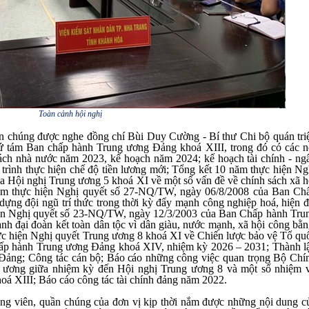
Toàn cảnh hội nghị
ần chúng được nghe đồng chí Bùi Duy Cường - Bí thư Chi bộ quán triệ
thứ tám Ban chấp hành Trung ương Đảng khoá XIII, trong đó có các n
 sách nhà nước năm 2023, kế hoạch năm 2024; kế hoạch tài chính - ng
trình thực hiện chế độ tiền lương mới; Tổng kết 10 năm thực hiện Ng
 Hội nghị Trung ương 5 khoá XI về một số vấn đề về chính sách xã h
năm thực hiện Nghị quyết số 27-NQ/TW, ngày 06/8/2008 của Ban Ch
ng đội ngũ trí thức trong thời kỳ đẩy mạnh công nghiệp hoá, hiện đ
iện Nghị quyết số 23-NQ/TW, ngày 12/3/2003 của Ban Chấp hành Tru
h đại đoàn kết toàn dân tộc vì dân giàu, nước mạnh, xã hội công bằn
ực hiện Nghị quyết Trung ương 8 khoá XI về Chiến lược bảo vệ Tổ qu
hấp hành Trung ương Đảng khoá XIV, nhiệm kỳ 2026 – 2031; Thành l
 Đảng; Công tác cán bộ;
Báo cáo
những công việc quan trọng Bộ Chí
ung ương giữa nhiệm kỳ đến Hội nghị Trung ương 8 và một số nhiệm 
oá XIII; Báo cáo công tác tài chính đảng năm 2022.
ng viên, quần chúng của đơn vị kịp thời nắm được những nội dung c