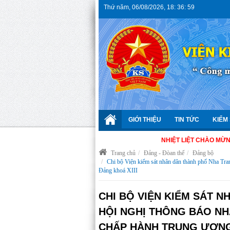
Thứ năm
,
06/08/2026
,
18
:
37
:
0
GIỚI THIỆU
TIN TỨC
KIỂM 
NHIỆT LIỆT CHÀO MỪNG 66 NĂM 
Trang chủ
Đảng - Đòan thể
Đảng bộ
Chi bộ Viện kiểm sát nhân dân thành phố Nha Tran
Đảng khoá XIII
CHI BỘ VIỆN KIỂM SÁT 
HỘI NGHỊ THÔNG BÁO NH
CHẤP HÀNH TRUNG ƯƠNG