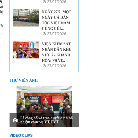
t,
27/07/2026
át
hị
NGÀY 27/7: MỘT
NGÀY CẢ DÂN
TỘC VIỆT NAM
ng
CÙNG CÚI...
27/07/2026
VIỆN KIỂM SÁT
NHÂN DÂN KHU
VỰC 7 - KHÁNH
HÒA: PHÁT...
27/07/2026
THƯ VIỆN ẢNH
Lễ công bố và trao quyết định bổ
nhiệm chức vụ VT, PVT
VIDEO CLIPS