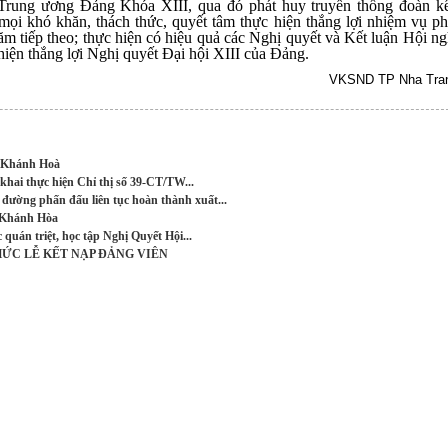
Trung ương Đảng Khóa XIII
, qua đó phát huy truyền thống đoàn kế
mọi khó khăn, thách thức, quyết tâm thực hiện thắng lợi nhiệm vụ ph
năm tiếp theo; thực hiện có hiệu quả các Nghị quyết và Kết luận Hội ng
hiện thắng lợi Nghị quyết Đại hội XIII của Đảng.
VKSND TP Nha Tra
h Khánh Hoà
khai thực hiện Chỉ thị số 39-CT/TW...
ờng phấn đấu liên tục hoàn thành xuất...
 Khánh Hòa
quán triệt, học tập Nghị Quyết Hội...
HỨC LỄ KẾT NẠP ĐẢNG VIÊN