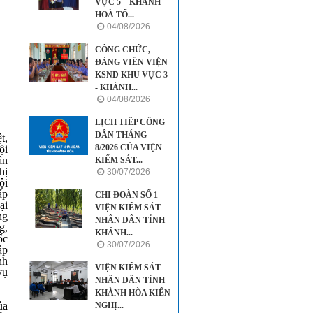
VỰC 5 – KHÁNH
HOÀ TỔ...
04/08/2026
CÔNG CHỨC,
ĐẢNG VIÊN VIỆN
KSND KHU VỰC 3
- KHÁNH...
04/08/2026
LỊCH TIẾP CÔNG
DÂN THÁNG
t,
8/2026 CỦA VIỆN
ội
ân
KIỂM SÁT...
hị
30/07/2026
ội
ấp
CHI ĐOÀN SỐ 1
ại
VIỆN KIỂM SÁT
ng
NHÂN DÂN TỈNH
g,
KHÁNH...
ốc
30/07/2026
ập
nh
VIỆN KIỂM SÁT
vụ
NHÂN DÂN TỈNH
KHÀNH HÒA KIẾN
ủa
NGHỊ...