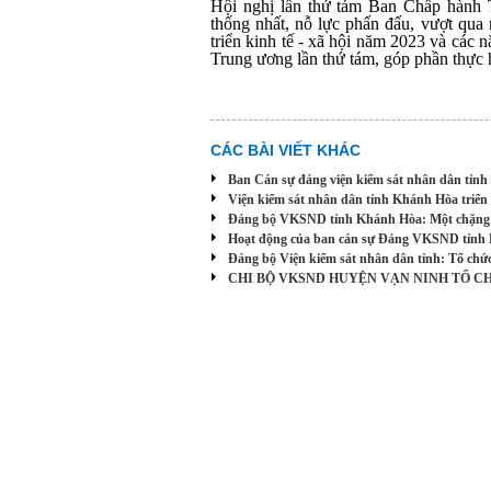
Hội nghị lần thứ tám
Ban Chấp hành 
thống nhất, nỗ lực phấn đấu, vượt qua 
triển kinh tế - xã hội năm 2023 và các 
Trung ương lần thứ tám, góp phần thực 
CÁC BÀI VIẾT KHÁC
Ban Cán sự đảng viện kiểm sát nhân dân tỉn
Viện kiểm sát nhân dân tỉnh Khánh Hòa triển 
Đảng bộ VKSND tỉnh Khánh Hòa: Một chặng đư
Hoạt động của ban cán sự Đảng VKSND tỉnh
Đảng bộ Viện kiểm sát nhân dân tỉnh: Tổ chức 
CHI BỘ VKSND HUYỆN VẠN NINH TỔ C