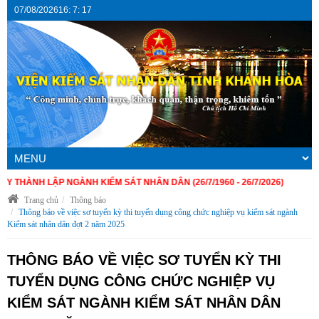
07/08/2026
16
:
7
:
18
NH LẬP NGÀNH KIỂM SÁT NHÂN DÂN (26/7/1960 - 26/7/2026)
Trang chủ
Thông báo
Thông báo về việc sơ tuyển kỳ thi tuyển dụng công chức nghiệp vụ kiểm sát ngành
Kiểm sát nhân dân đợt 2 năm 2025
THÔNG BÁO VỀ VIỆC SƠ TUYỂN KỲ THI
TUYỂN DỤNG CÔNG CHỨC NGHIỆP VỤ
KIỂM SÁT NGÀNH KIỂM SÁT NHÂN DÂN