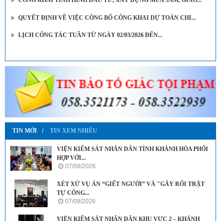
CÔNG KHAI TÌNH HÌNH ĐẦU TƯ, XÂY DỰNG MUA SẮM, GIAO...
QUYẾT ĐỊNH VỀ VIỆC CÔNG BỐ CÔNG KHAI DỰ TOÁN CHI...
LỊCH CÔNG TÁC TUẦN TỪ NGÀY 02/03/2026 ĐẾN...
TIN MỚI
TIN XEM NHIỀU
VIỆN KIỂM SÁT NHÂN DÂN TỈNH KHÁNH HÒA PHỐI
HỢP VỚI...
07/08/2026
XÉT XỬ VỤ ÁN “GIẾT NGƯỜI” VÀ "GÂY RỐI TRẬT
TỰ CÔNG...
07/08/2026
VIỆN KIỂM SÁT NHÂN DÂN KHU VỰC 2 – KHÁNH