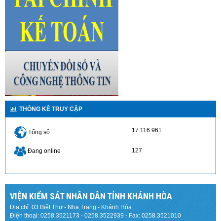
THÔNG KÊ TRUY CẬP
17.116.961
Tổng số
127
Đang online
VIỆN KIỂM SÁT NHÂN DÂN TỈNH KHÁNH HÒA
Địa chỉ: 03 Biệt Thự - Nha Trang - Khánh Hòa
Điện thoại: 0258.3521173 - 0258.3522939 - Fax: 0258.3521010